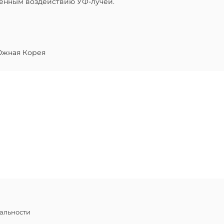
женным воздействию УФ-лучей.
жная Корея
альности