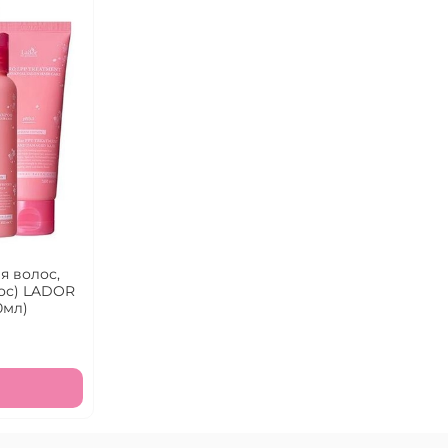
я волос,
лос) LADOR
0мл)