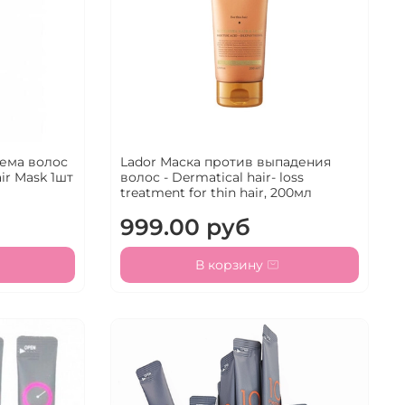
ъема волос
Lador Маска против выпадения
air Mask 1шт
волос - Dermatical hair- loss
treatment for thin hair, 200мл
999.00 руб
В корзину