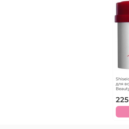
Shise
для в
Beauty
225