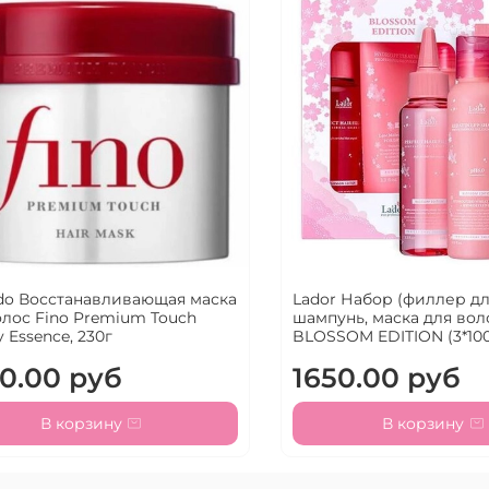
ido Восстанавливающая маска
Lador Набор (филлер дл
олос Fino Premium Touch
шампунь, маска для во
 Essence, 230г
BLOSSOM EDITION (3*10
0.00 руб
1650.00 руб
В корзину
В корзину