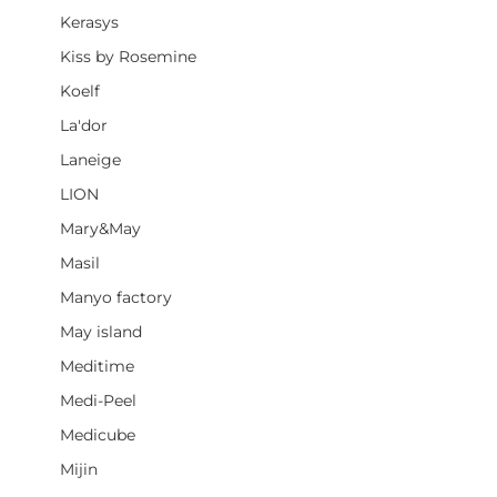
Kerasys
Kiss by Rosemine
Koelf
La'dor
Laneige
LION
Mary&May
Masil
Manyo factory
May island
Meditime
Medi-Peel
Medicube
Mijin