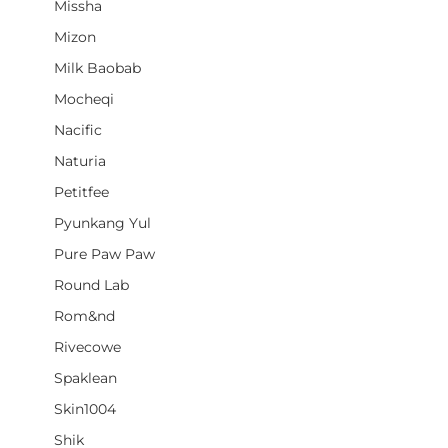
Missha
Mizon
Milk Baobab
Mocheqi
Nacific
Naturia
Petitfee
Pyunkang Yul
Pure Paw Paw
Round Lab
Rom&nd
Rivecowe
Spaklean
Skin1004
Shik