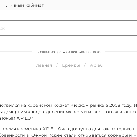
а
Личный кабинет
БЕСПЛАТНАЯ ДОСТАВКА ПРИ ЗАКАЗЕ ОТ 4000р
Главная
Бренды
A'pieu
появился на корейском косметическом рынке в 2008 году. И
я дочерним «подразделением» всеми известного «гиганта» 
а юным A’PIEU?
время косметика A’PIEU была доступна для заказа только в 
бованности в Южной Корее стали открываться корнеры и м