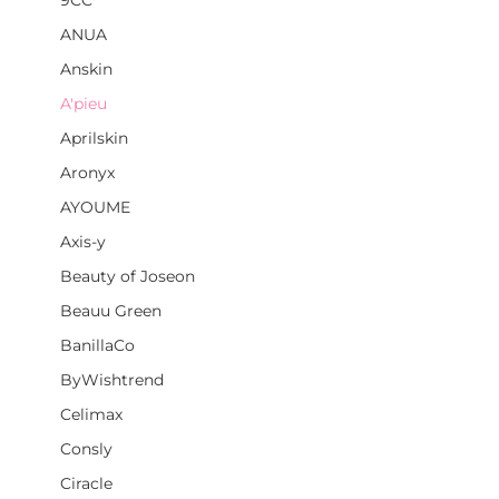
9CC
ANUA
Anskin
A'pieu
Aprilskin
Aronyx
AYOUME
Axis-y
Beauty of Joseon
Beauu Green
BanillaCo
ByWishtrend
Celimax
Consly
Ciracle