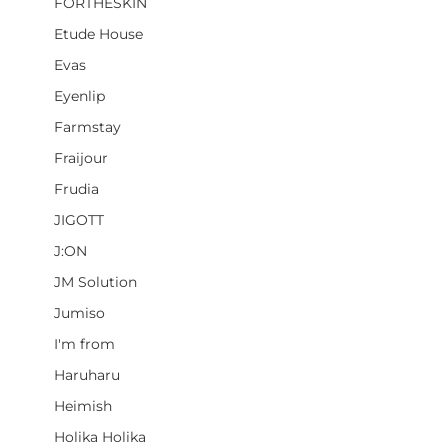
FORTHESKIN
Etude House
Evas
Eyenlip
Farmstay
Fraijour
Frudia
JIGOTT
J:ON
JM Solution
Jumiso
I'm from
Haruharu
Heimish
Holika Holika