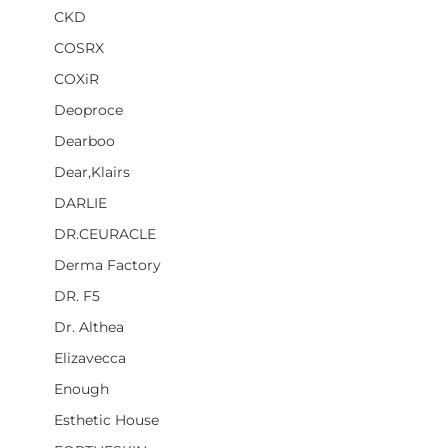
CKD
COSRX
COXiR
Deoproce
Dearboo
Dear,Klairs
DARLIE
DR.CEURACLE
Derma Factory
DR. F5
Dr. Althea
Elizavecca
Enough
Esthetic House