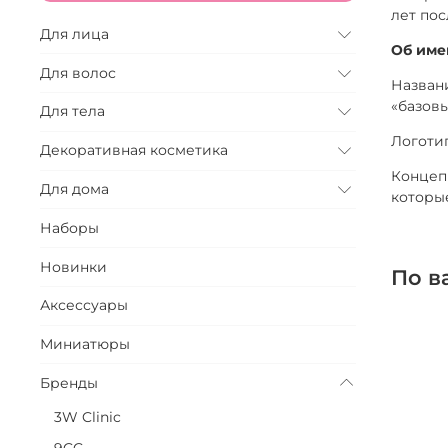
лет пос
Для лица
Об имен
Для волос
Названи
«базовы
Для тела
Логотип
Декоративная косметика
Концеп
Для дома
которые
Наборы
Новинки
По в
Аксессуары
Миниатюры
Бренды
3W Clinic