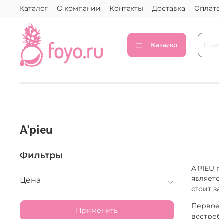
Каталог
О компании
Контакты
Доставка
Оплат
Каталог
A'pieu
Фильтры
A’PIEU 
являетс
Цена
стоит з
Первое 
Применить
востре