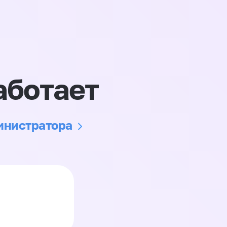
аботает
министратора