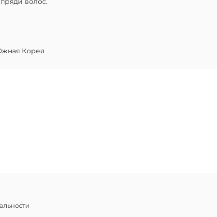
 пряди волос.
жная Корея
альности