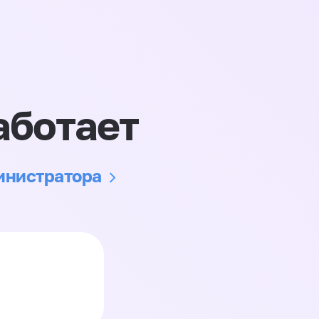
аботает
министратора