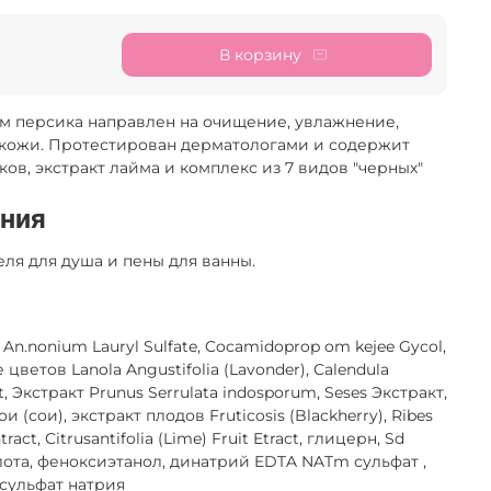
В корзину
том персика направлен на очищение, увлажнение,
 кожи. Протестирован дерматологами и содержит
ков, экстракт лайма и комплекс из 7 видов "черных"
ения
еля для душа и пены для ванны.
, An.nonium Lauryl Sulfate, Cocamidoprop om kejee Gycol,
е цветов Lanola Angustifolia (Lavonder), Calendula
ct, Экстракт Prunus Serrulata indosporum, Seses Экстракт,
 (сои), экстракт плодов Fruticosis (Blackherry), Ribes
ract, Citrusantifolia (Lime) Fruit Etract, глицерн, Sd
слота, феноксиэтанол, динатрий EDTA NATm сульфат ,
 сульфат натрия