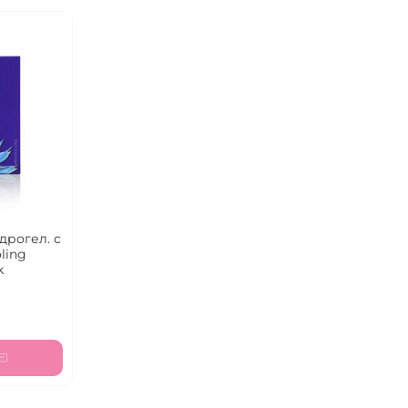
дрогел. c
ling
k