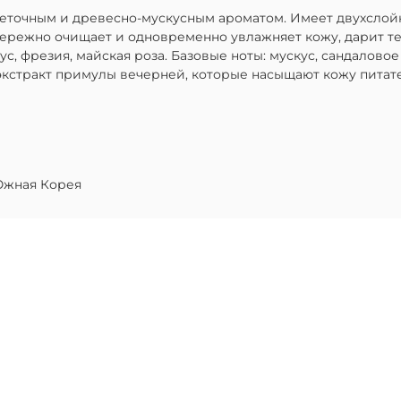
веточным и древесно-мускусным ароматом. Имеет двухсло
бережно очищает и одновременно увлажняет кожу, дарит те
ус, фрезия, майская роза. Базовые ноты: мускус, сандалово
 экстракт примулы вечерней, которые насыщают кожу пита
жная Корея