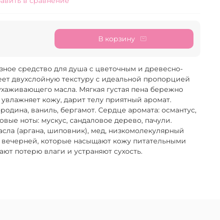
авить в сравнение
В корзину
ное средство для душа с цветочным и древесно-
ет двухслойную текстуру с идеальной пропорцией
хаживающего масла. Мягкая густая пена бережно
увлажняет кожу, дарит телу приятный аромат.
родина, ваниль, бергамот. Сердце аромата: османтус,
зовые ноты: мускус, сандаловое дерево, пачули.
сла (аргана, шиповник), мед, низкомолекулярный
 вечерней, которые насыщают кожу питательными
ют потерю влаги и устраняют сухость.