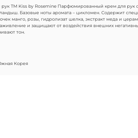
для рук ТМ Kiss by Rosemine Парфюмированный крем для ру
ай, ландыш. Базовые ноты аромата – цикломен. Содержит с
очек манго, розы, гидролизат шелка, экстракт меда и цера
заживление и защищают от воздействия внешних негативных
ивают тон.
жная Корея