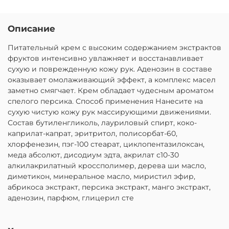
Описание
Питательный крем с высоким содержанием экстрактов
фруктов интенсивно увлажняет и восстанавливает
сухую и поврежденную кожу рук. Аденозин в составе
оказывает омолаживающий эффект, а комплекс масел
заметно смягчает. Крем обладает чудесным ароматом
спелого персика. Способ применения Нанесите на
сухую чистую кожу рук массирующими движениями.
Состав бутиленгликоль, лауриловый спирт, коко-
каприлат-капрат, эритритол, полисорбат-60,
хлорфенезин, пэг-100 стеарат, циклопентазилоксан,
меда абсолют, дисодиум эдта, акрилат с10-30
алкилакрилатный кроссполимер, дерева ши масло,
диметикон, минеральное масло, миристил эфир,
абрикоса экстракт, персика экстракт, манго экстракт,
аденозин, парфюм, глицерил сте