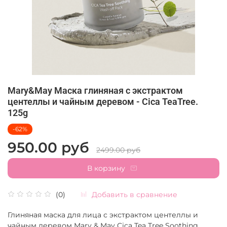
Mary&May Маска глиняная с экстрактом
центеллы и чайным деревом - Cica TeaTree.
125g
-62%
950.00 руб
2499.00 руб
В корзину
Добавить в сравнение
(0)
Глиняная маска для лица с экстрактом центеллы и
чайным деревом Mary & May Cica Tea Tree Soothing