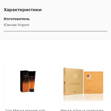
Характеристики
Изготовитель
Южная Корея
J:on Маска ночная для
Маска д/лица гидрогел.