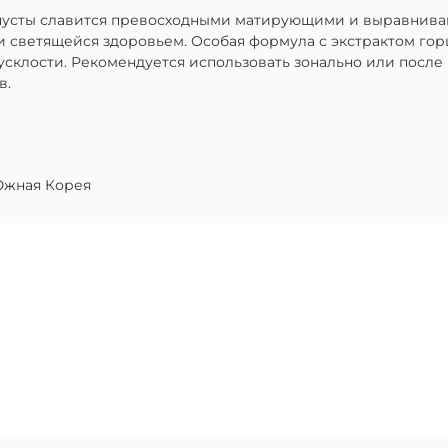
пусты славится превосходными матирующими и выравнива
 и светящейся здоровьем. Особая формула с экстрактом г
усклости. Рекомендуется использовать зонально или после
в.
жная Корея