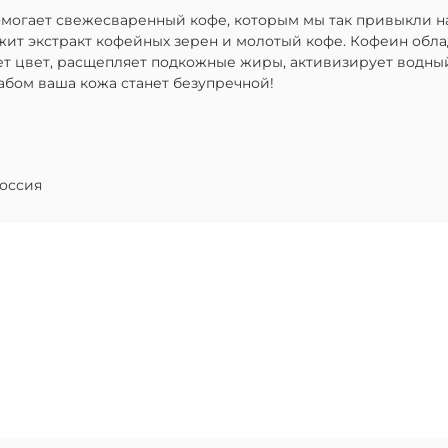
омогает свежесваренный кофе, которым мы так привыкли н
жит экстракт кофейных зерен и молотый кофе. Кофеин обл
ет цвет, расщепляет подкожные жиры, активизирует водны
абом ваша кожа станет безупречной!
оссия