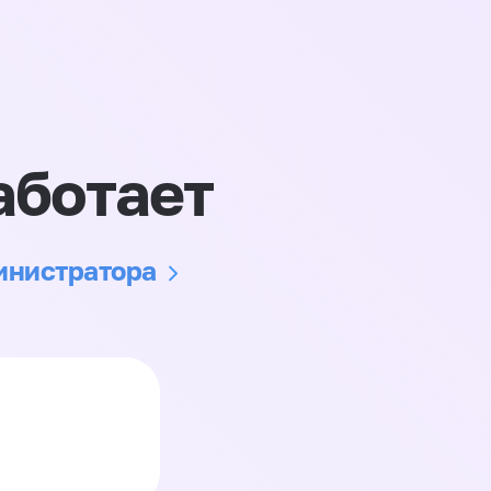
аботает
министратора