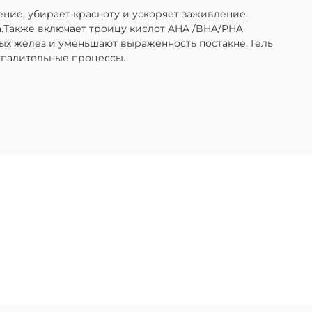
ие, убирает красноту и ускоряет заживление.
.Также включает троицу кислот AHA /BHA/PHA
ых желез и уменьшают выраженность постакне. Гель
оспалительные процессы.