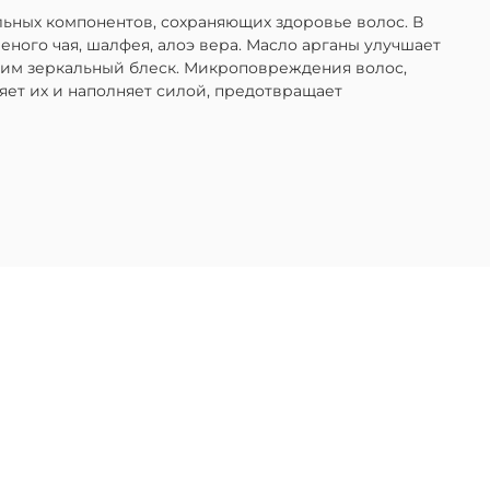
ельных компонентов, сохраняющих здоровье волос. В
леного чая, шалфея, алоэ вера. Масло арганы улучшает
я им зеркальный блеск. Микроповреждения волос,
яет их и наполняет силой, предотвращает