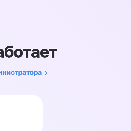
аботает
министратора