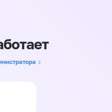
аботает
министратора